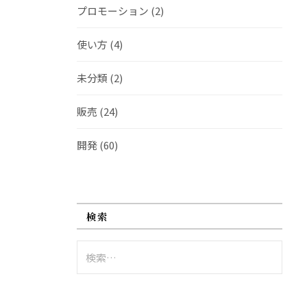
プロモーション
(2)
使い方
(4)
未分類
(2)
販売
(24)
開発
(60)
検索
検
索: