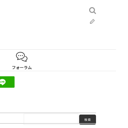
検
索:
ブ
ロ
グ
フォーラム