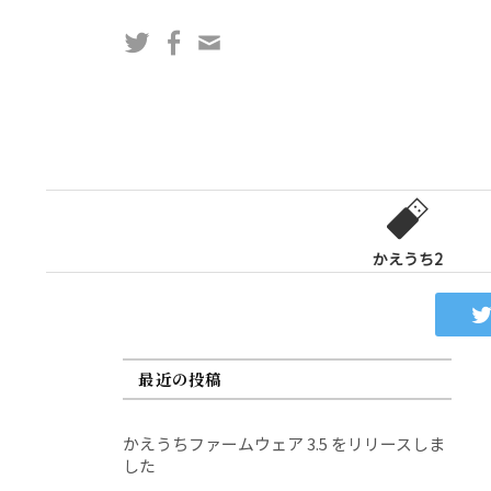
コ
Twitter
Facebook
問
ン
い
テ
合
ン
わ
ツ
せ
へ
フ
ス
ォ
キ
ー
ッ
かえうち2
ム
プ
最近の投稿
かえうちファームウェア 3.5 をリリースしま
した