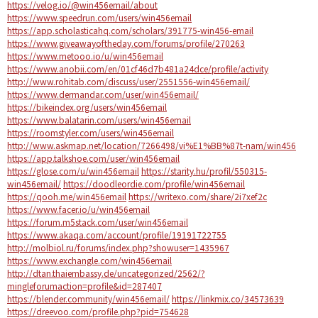
https://velog.io/@win456email/about
https://www.speedrun.com/users/win456email
https://app.scholasticahq.com/scholars/391775-win456-email
https://www.giveawayoftheday.com/forums/profile/270263
https://www.metooo.io/u/win456email
https://www.anobii.com/en/01cf46d7b481a24dce/profile/activity
http://www.rohitab.com/discuss/user/2551556-win456email/
https://www.dermandar.com/user/win456email/
https://bikeindex.org/users/win456email
https://www.balatarin.com/users/win456email
https://roomstyler.com/users/win456email
http://www.askmap.net/location/7266498/vi%E1%BB%87t-nam/win456
https://app.talkshoe.com/user/win456email
https://glose.com/u/win456email
https://starity.hu/profil/550315-
win456email/
https://doodleordie.com/profile/win456email
https://qooh.me/win456email
https://writexo.com/share/2i7xef2c
https://www.facer.io/u/win456email
https://forum.m5stack.com/user/win456email
https://www.akaqa.com/account/profile/19191722755
http://molbiol.ru/forums/index.php?showuser=1435967
https://www.exchangle.com/win456email
http://dtan.thaiembassy.de/uncategorized/2562/?
mingleforumaction=profile&id=287407
https://blender.community/win456email/
https://linkmix.co/34573639
https://dreevoo.com/profile.php?pid=754628