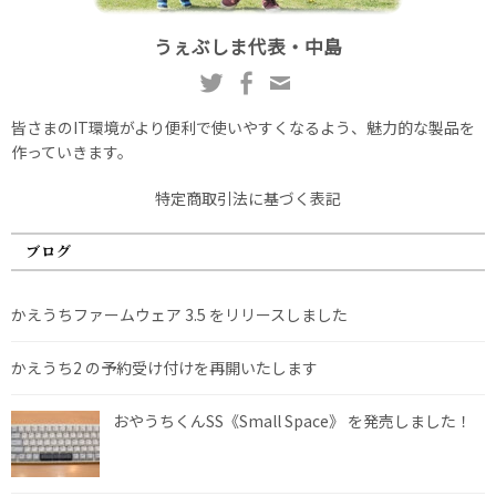
うぇぶしま代表・中島
皆さまのIT環境がより便利で使いやすくなるよう、魅力的な製品を
作っていきます。
特定商取引法に基づく表記
ブログ
かえうちファームウェア 3.5 をリリースしました
かえうち2 の予約受け付けを再開いたします
おやうちくんSS《Small Space》 を発売しました！