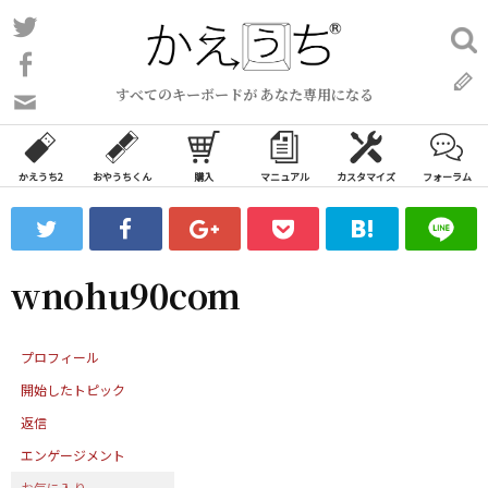
コ
Twitter
検
ン
索:
Facebook
テ
すべてのキーボードが あなた専用になる
ン
問
い
ツ
合
へ
わ
かえうち2
おやうちくん
購入
マニュアル
カスタマイズ
フォーラム
ス
せ
キ
フ
ッ
ォ
ー
プ
wnohu90com
ム
プロフィール
開始したトピック
返信
エンゲージメント
お気に入り