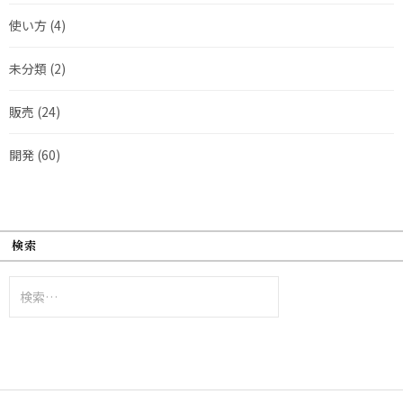
使い方
(4)
未分類
(2)
販売
(24)
開発
(60)
検索
検
索: