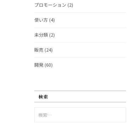
プロモーション
(2)
使い方
(4)
未分類
(2)
販売
(24)
開発
(60)
検索
検
索: