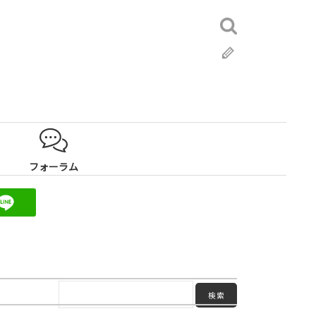
検
索:
ブ
ロ
グ
フォーラム