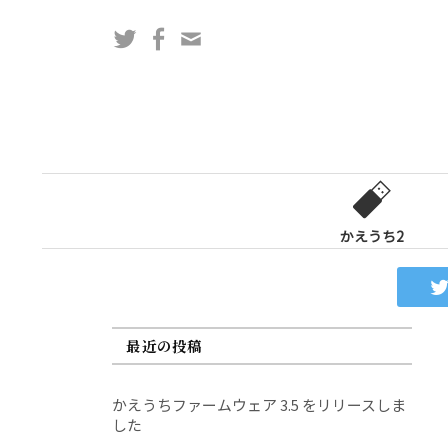
コ
Twitter
Facebook
問
ン
い
テ
合
ン
わ
ツ
せ
へ
フ
ス
ォ
キ
ー
ッ
かえうち2
ム
プ
最近の投稿
かえうちファームウェア 3.5 をリリースしま
した