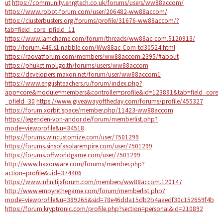
ut
https://community.enrgtech.co.uk/forums/users/ww88accom/
https://www.robot-forum.com/user/206482-ww88accom/
https://clusterbusters.org/forums/profile/31676-ww88accom/?
tab=field_core_pfield_11
https://www.lamchame.com/forum/threads/ww88ac-com.5120913/
http://forum.446.s1.nabble.com/Ww88ac-Com-td30524.html
https://raovatforum.com/members/ww88accom.2395/#about
https://phuket.mol.go.th/forums/users/ww88accom
https://developers.maxon.net/forum/user/ww88accom1
https://www.englishteachers.ru/forum/index.php?
app=core&module=members&controller=profile&id=123891&tab=field_core
_pfield_30
https://www.giveawayoftheday.com/forums/profile/455327
https://forum.xorbit.space/member.php/11423-ww88accom
https://legenden-von-andor.de/forum/memberlist.php?
mode=viewprofile&u=34518
https://forums.wincustomize.com/user/7501299
https://forums.sinsofasolarempire.com/user/7501299
https://forums.offworldgame.com/user/7501299
http://www.haxorware.com/forums/member.php?
action=profile&uid=374406
https://www.infinitijxforum.com/members/ww88accom.120147
http://www.empyrethegame.com/forum/memberlist.php?
mode=viewprofile&u=389265&sid=78e46dda15db2b4aaedf30c152659f4b
https://forum.kryptronic.com/profile.php?section=personal&id=210892