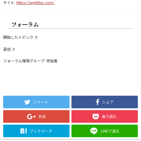
サイト:
https://ww88ac.com/
フォーラム
開始したトピック: 0
返信: 0
フォーラム権限グループ: 参加者
ツイート
シェア
共有
後で読む
ブックマーク
LINEで送る