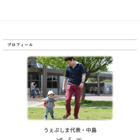
プロフィール
うぇぶしま代表・中島