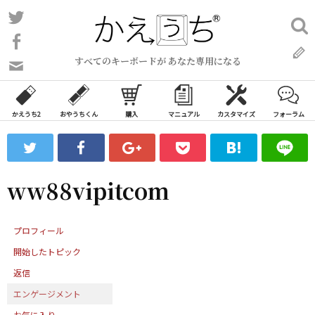
コ
Twitter
検
ン
索:
Facebook
テ
すべてのキーボードが あなた専用になる
ン
問
い
ツ
合
へ
わ
かえうち2
おやうちくん
購入
マニュアル
カスタマイズ
フォーラム
ス
せ
キ
フ
ッ
ォ
ー
プ
ww88vipitcom
ム
プロフィール
開始したトピック
返信
エンゲージメント
お気に入り