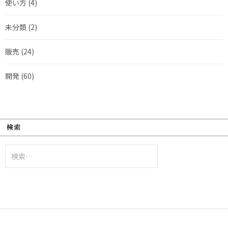
使い方
(4)
未分類
(2)
販売
(24)
開発
(60)
検索
検
索: