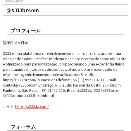
@x333brcom
プロフィール
登録日: 8ヶ月前
X333 é uma plataforma de entretenimento online que se destaca pela sua
velocidade estável, interface moderna e rico ecossistema de conteúdo. O site
é otimizado para personalização, proporcionando uma experiência fluida
para usuários em todos os dispositivos, atendendo às necessidades de
relaxamento, entretenimento e interação online. Site oficial:
https://x333.br.com/ Número de telefone: +55 (11) 95711-4911 E-mail:
contact@x333brcom Endereço: R. Cláudio Manoel da Costa, 35 - Jardim
Paulistano, São Paulo - SP, 01450-110, Brazil #x333 #x_333 #x333brcom
#x333casino #x333brcombrasil
サイト:
https://x333.br.com/
フォーラム