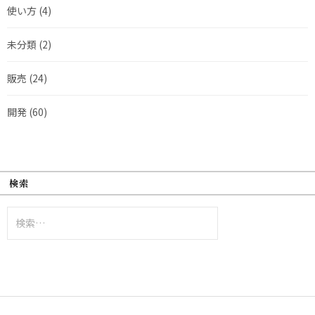
使い方
(4)
未分類
(2)
販売
(24)
開発
(60)
検索
検
索: