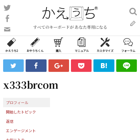
コ
Twitter
検
ン
索:
Facebook
テ
すべてのキーボードが あなた専用になる
ン
問
い
ツ
合
へ
わ
かえうち2
おやうちくん
購入
マニュアル
カスタマイズ
フォーラム
ス
せ
キ
フ
ッ
ォ
ー
プ
x333brcom
ム
プロフィール
開始したトピック
返信
エンゲージメント
お気に入り