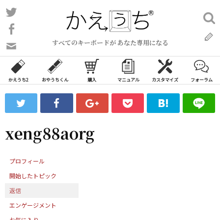
コ
Twitter
検
ン
索:
Facebook
テ
すべてのキーボードが あなた専用になる
ン
問
い
ツ
合
へ
わ
かえうち2
おやうちくん
購入
マニュアル
カスタマイズ
フォーラム
ス
せ
キ
フ
ッ
ォ
ー
プ
xeng88aorg
ム
プロフィール
開始したトピック
返信
エンゲージメント
お気に入り