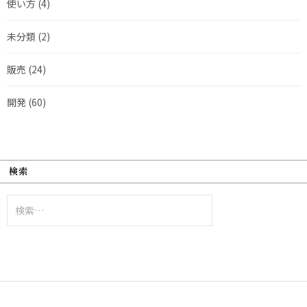
使い方
(4)
未分類
(2)
販売
(24)
開発
(60)
検索
検
索: