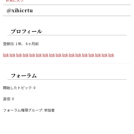
@xihicrtu
プロフィール
登録日: 1年、 6ヶ月前
link
link
link
link
link
link
link
link
link
link
link
link
link
link
link
link
link
フォーラム
開始したトピック: 0
返信: 0
フォーラム権限グループ: 参加者