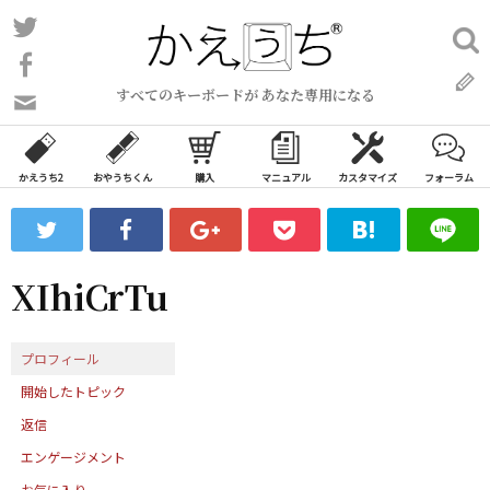
コ
Twitter
検
ン
索:
Facebook
テ
すべてのキーボードが あなた専用になる
ン
問
い
ツ
合
へ
わ
かえうち2
おやうちくん
購入
マニュアル
カスタマイズ
フォーラム
ス
せ
キ
フ
ッ
ォ
ー
プ
XIhiCrTu
ム
プロフィール
開始したトピック
返信
エンゲージメント
お気に入り