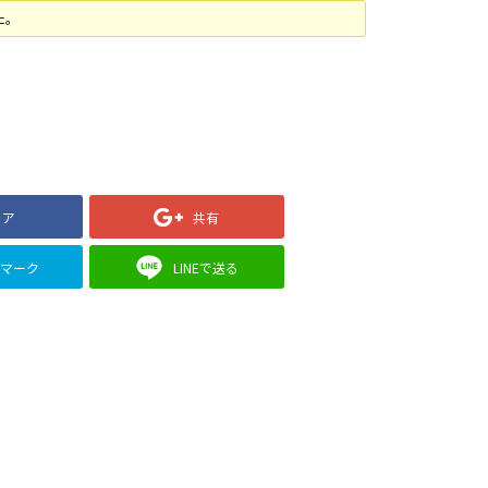
た。
ェア
共有
クマーク
LINEで送る