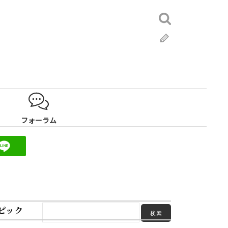
検
索:
ブ
ロ
グ
フォーラム
ピック