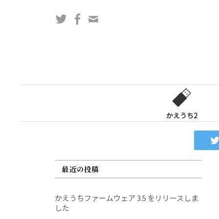
コ
Twitter
Facebook
問
ン
い
テ
合
ン
わ
ツ
せ
へ
フ
ス
ォ
キ
ー
ッ
かえうち2
ム
プ
最近の投稿
かえうちファームウェア 3.5 をリリースしま
した