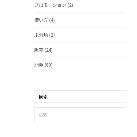
プロモーション
(2)
使い方
(4)
未分類
(2)
販売
(24)
開発
(60)
検索
検
索: