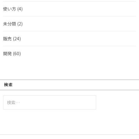
使い方
(4)
未分類
(2)
販売
(24)
開発
(60)
検索
検
索: