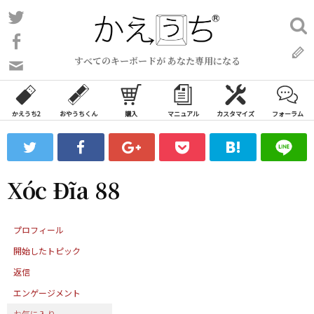
コ
Twitter
検
ン
索:
Facebook
テ
すべてのキーボードが あなた専用になる
ン
問
い
ツ
合
へ
わ
かえうち2
おやうちくん
購入
マニュアル
カスタマイズ
フォーラム
ス
せ
キ
フ
ッ
ォ
ー
プ
Xóc Đĩa 88
ム
プロフィール
開始したトピック
返信
エンゲージメント
お気に入り