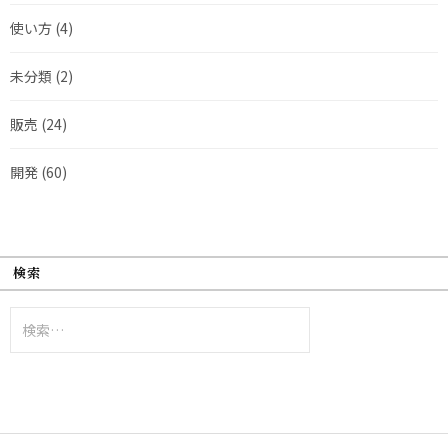
使い方
(4)
未分類
(2)
販売
(24)
開発
(60)
検索
検
索: