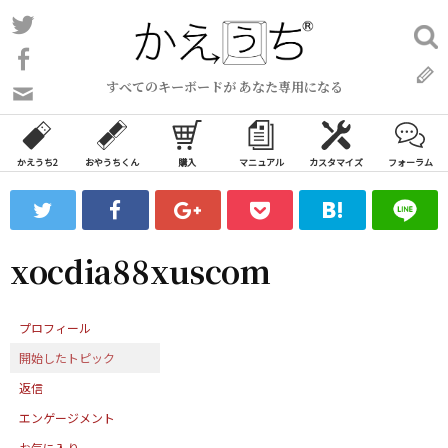
コ
Twitter
検
ン
索:
Facebook
テ
すべてのキーボードが あなた専用になる
ン
問
い
ツ
合
へ
わ
かえうち2
おやうちくん
購入
マニュアル
カスタマイズ
フォーラム
ス
せ
キ
フ
ッ
ォ
ー
プ
xocdia88xuscom
ム
プロフィール
開始したトピック
返信
エンゲージメント
お気に入り