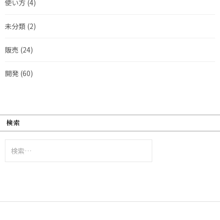
使い方
(4)
未分類
(2)
販売
(24)
開発
(60)
検索
検
索: