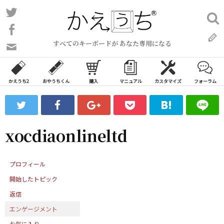
コ
Twitter
検
ン
索:
Facebook
テ
すべてのキーボードが あなた専用になる
ン
問
い
ツ
合
へ
わ
かえうち2
おやうちくん
購入
マニュアル
カスタマイズ
フォーラム
ス
せ
キ
フ
ッ
ォ
ー
プ
xocdiaonlineltd
ム
プロフィール
開始したトピック
返信
エンゲージメント
お気に入り