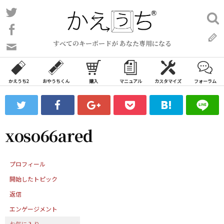
コ
Twitter
検
ン
索:
Facebook
テ
すべてのキーボードが あなた専用になる
ン
問
い
ツ
合
へ
わ
かえうち2
おやうちくん
購入
マニュアル
カスタマイズ
フォーラム
ス
せ
キ
フ
ッ
ォ
ー
プ
xoso66ared
ム
プロフィール
開始したトピック
返信
エンゲージメント
お気に入り