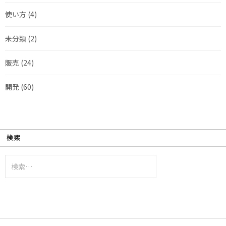
使い方
(4)
未分類
(2)
販売
(24)
開発
(60)
検索
検
索: