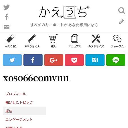
コ
Twitter
検
ン
索:
Facebook
テ
すべてのキーボードが あなた専用になる
ン
問
い
ツ
合
へ
わ
かえうち2
おやうちくん
購入
マニュアル
カスタマイズ
フォーラム
ス
せ
キ
フ
ッ
ォ
ー
プ
xoso66comvnn
ム
プロフィール
開始したトピック
返信
エンゲージメント
お気に入り