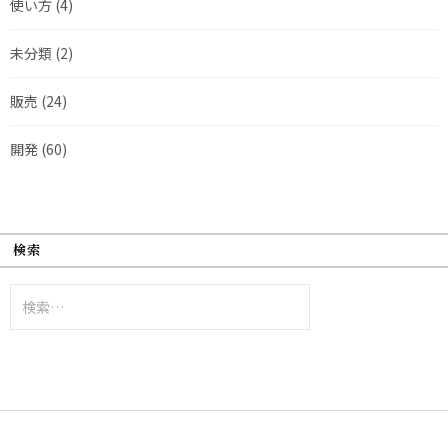
使い方
(4)
未分類
(2)
販売
(24)
開発
(60)
検索
検
索: