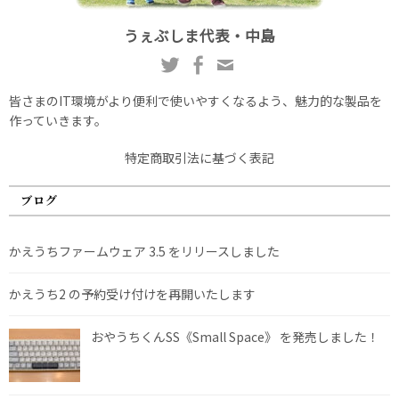
うぇぶしま代表・中島
皆さまのIT環境がより便利で使いやすくなるよう、魅力的な製品を
作っていきます。
特定商取引法に基づく表記
ブログ
かえうちファームウェア 3.5 をリリースしました
かえうち2 の予約受け付けを再開いたします
おやうちくんSS《Small Space》 を発売しました！