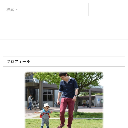
検
索:
プロフィール