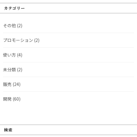
カテゴリー
その他
(2)
プロモーション
(2)
使い方
(4)
未分類
(2)
販売
(24)
開発
(60)
検索