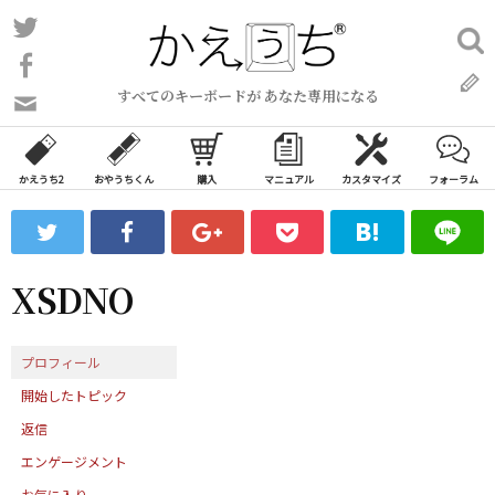
コ
Twitter
検
ン
索:
Facebook
テ
すべてのキーボードが あなた専用になる
ン
問
い
ツ
合
へ
わ
かえうち2
おやうちくん
購入
マニュアル
カスタマイズ
フォーラム
ス
せ
キ
フ
ッ
ォ
ー
プ
XSDNO
ム
プロフィール
開始したトピック
返信
エンゲージメント
お気に入り