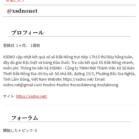
@xsdnonet
プロフィール
登録日: 1ヶ月、 1週前
XSDNO cập nhật kết quả xổ số Đắk Nông trực tiếp 17h15 thứ Bảy hằng tuần,
đầy đủ giải Đặc biệt và bảng Đầu Đuôi. Tra cứu kết quả XS Đắk Nông nhanh,
miễn phí. Thông tin liên hệ XSDNO - Công ty TNHH Một Thành Viên Xổ Số Kiến
Thiết Đắk Nông Địa chỉ trụ sở: Số nhà 88, đường 23/3, Phường Bắc Gia Nghĩa,
Tỉnh Lâm Đồng, Việt Nam Website: https://xsdno.net/ Email:
xsdno.net@gmail.com #xsdno #sxdno #xosodaknong #xsdaknong
サイト:
https://xsdno.net/
フォーラム
開始したトピック: 0