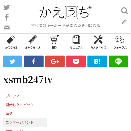
コ
Twitter
検
ン
索:
Facebook
テ
すべてのキーボードが あなた専用になる
ン
問
い
ツ
合
へ
わ
かえうち2
おやうちくん
購入
マニュアル
カスタマイズ
フォーラム
ス
せ
キ
フ
ッ
ォ
ー
プ
xsmb247tv
ム
プロフィール
開始したトピック
返信
エンゲージメント
お気に入り