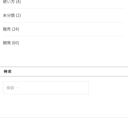
使い方
(4)
未分類
(2)
販売
(24)
開発
(60)
検索
検
索: