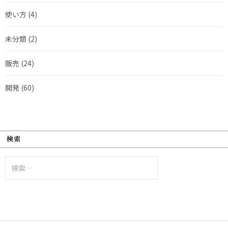
使い方
(4)
未分類
(2)
販売
(24)
開発
(60)
検索
検
索: