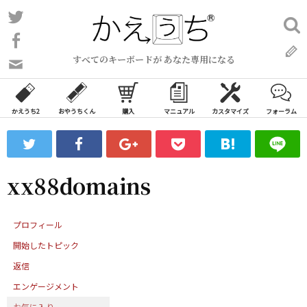
コ
Twitter
検
ン
索:
Facebook
テ
すべてのキーボードが あなた専用になる
ン
問
い
ツ
合
へ
わ
かえうち2
おやうちくん
購入
マニュアル
カスタマイズ
フォーラム
ス
せ
キ
フ
ッ
ォ
ー
プ
xx88domains
ム
プロフィール
開始したトピック
返信
エンゲージメント
お気に入り