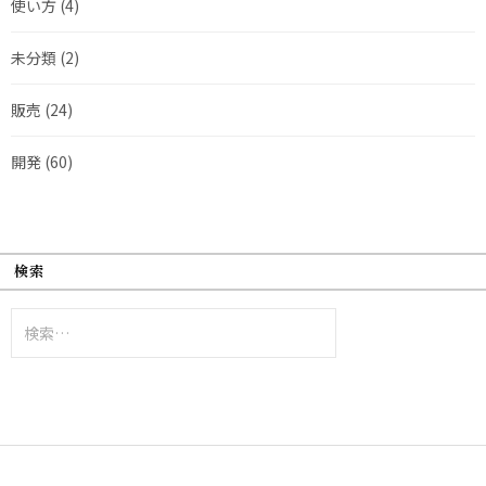
使い方
(4)
未分類
(2)
販売
(24)
開発
(60)
検索
検
索: