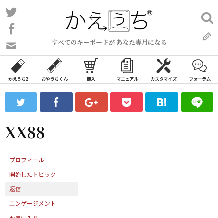
コ
Twitter
検
ン
索:
Facebook
テ
すべてのキーボードが あなた専用になる
ン
問
い
ツ
合
へ
わ
かえうち2
おやうちくん
購入
マニュアル
カスタマイズ
フォーラム
ス
せ
キ
フ
ッ
ォ
ー
プ
XX88
ム
プロフィール
開始したトピック
返信
エンゲージメント
お気に入り