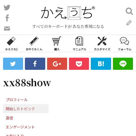
コ
Twitter
検
ン
索:
Facebook
テ
すべてのキーボードが あなた専用になる
ン
問
い
ツ
合
へ
わ
かえうち2
おやうちくん
購入
マニュアル
カスタマイズ
フォーラム
ス
せ
キ
フ
ッ
ォ
ー
プ
xx88show
ム
プロフィール
開始したトピック
返信
エンゲージメント
お気に入り