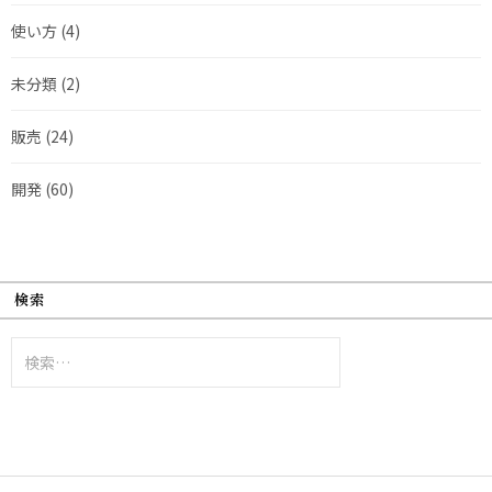
使い方
(4)
未分類
(2)
販売
(24)
開発
(60)
検索
検
索: