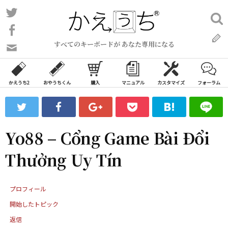
コ
Twitter
検
ン
索:
Facebook
テ
すべてのキーボードが あなた専用になる
ン
問
い
ツ
合
へ
わ
かえうち2
おやうちくん
購入
マニュアル
カスタマイズ
フォーラム
ス
せ
キ
フ
ッ
ォ
ー
プ
Yo88 – Cổng Game Bài Đổi
ム
Thưởng Uy Tín
プロフィール
開始したトピック
返信