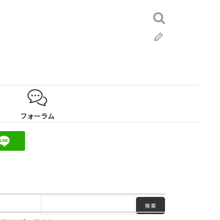
検
索:
ブ
ロ
グ
フォーラム