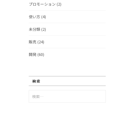
プロモーション
(2)
使い方
(4)
未分類
(2)
販売
(24)
開発
(60)
検索
検
索: