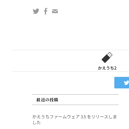
コ
Twitter
Facebook
問
ン
い
テ
合
ン
わ
ツ
せ
へ
フ
ス
ォ
キ
ー
ッ
かえうち2
ム
プ
最近の投稿
かえうちファームウェア 3.5 をリリースしま
した