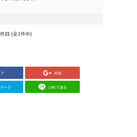
3件目 (全3件中)
ェア
共有
クマーク
LINEで送る