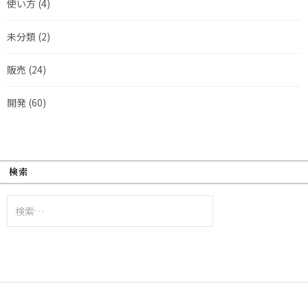
使い方
(4)
未分類
(2)
販売
(24)
開発
(60)
検索
検
索: