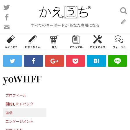
コ
Twitter
検
ン
索:
Facebook
テ
すべてのキーボードが あなた専用になる
ン
問
い
ツ
合
へ
わ
かえうち2
おやうちくん
購入
マニュアル
カスタマイズ
フォーラム
ス
せ
キ
フ
ッ
ォ
ー
プ
yoWHFF
ム
プロフィール
開始したトピック
返信
エンゲージメント
お気に入り