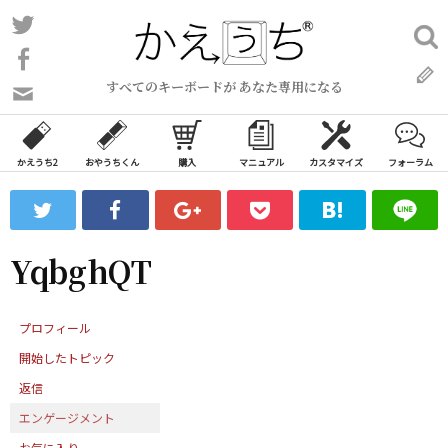
コ
Twitter
検
ン
索:
Facebook
テ
すべてのキーボードが あなた専用になる
ン
問
い
ツ
合
へ
わ
かえうち2
おやうちくん
購入
マニュアル
カスタマイズ
フォーラム
ス
せ
キ
フ
ッ
ォ
ー
プ
YqbghQT
ム
プロフィール
開始したトピック
返信
エンゲージメント
お気に入り