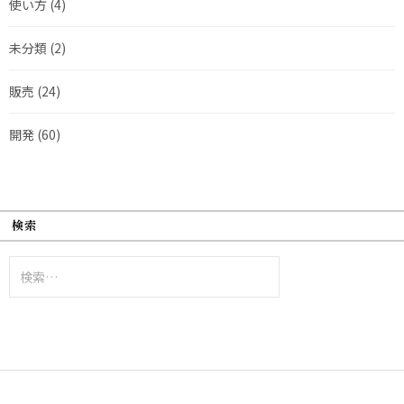
使い方
(4)
未分類
(2)
販売
(24)
開発
(60)
検索
検
索: