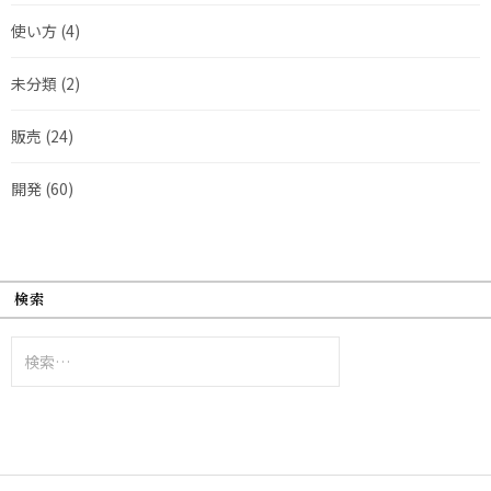
使い方
(4)
未分類
(2)
販売
(24)
開発
(60)
検索
検
索: