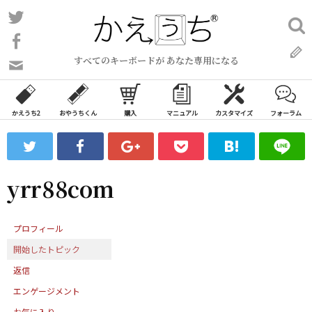
コ
Twitter
検
ン
索:
Facebook
テ
すべてのキーボードが あなた専用になる
ン
問
い
ツ
合
へ
わ
かえうち2
おやうちくん
購入
マニュアル
カスタマイズ
フォーラム
ス
せ
キ
フ
ッ
ォ
ー
プ
yrr88com
ム
プロフィール
開始したトピック
返信
エンゲージメント
お気に入り