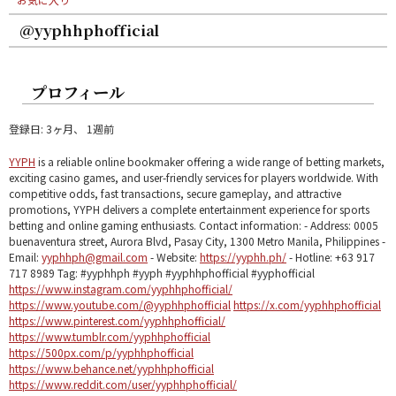
@yyphhphofficial
プロフィール
登録日: 3ヶ月、 1週前
YYPH
is a reliable online bookmaker offering a wide range of betting markets,
exciting casino games, and user-friendly services for players worldwide. With
competitive odds, fast transactions, secure gameplay, and attractive
promotions, YYPH delivers a complete entertainment experience for sports
betting and online gaming enthusiasts. Contact information: - Address: 0005
buenaventura street, Aurora Blvd, Pasay City, 1300 Metro Manila, Philippines -
Email:
yyphhph@gmail.com
- Website:
https://yyphh.ph/
- Hotline: +63 917
717 8989 Tag: #yyphhph #yyph #yyphhphofficial #yyphofficial
https://www.instagram.com/yyphhphofficial/
https://www.youtube.com/@yyphhphofficial
https://x.com/yyphhphofficial
https://www.pinterest.com/yyphhphofficial/
https://www.tumblr.com/yyphhphofficial
https://500px.com/p/yyphhphofficial
https://www.behance.net/yyphhphofficial
https://www.reddit.com/user/yyphhphofficial/