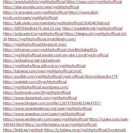
https://www.twitch.tv/yyphhphofficial
https://issuu.com/yyphhphofficial
https://sites.google.com/view/yyphhphofficial
https://vi.gravatar.com/yyphhphofficial
https://www.gta5-
mods.com/users/yyphhphofficial
https://talk.plesk.com/members/yyphhphofficial.504546/#about
https://69f358edb6a76.site123.me/
https://pastelink.net/yyphhphofficial
https://justpaste.it/u/yyphhphofficial
https://telegra.ph/yyphhphofficial-04-
30
https://yyphhphofficial.mystrikingly.com/
https://yyphhphofficial.blogspot.com/
https://infogram.com/yyphhphofficial-1hxj48m0ekgd52v
https://yyphhphofficial.wixsite.com/my-site-1/post/yyph-official
https://writeablog.net/zjg2es0pwh
https://yyphhphofficia.gitbook.io/yyphhphofficial
https://tabelog.com/rvwr/yyphhphofficial/prof/
https://padlet.com/yyphhphofficial/yyph-official-5bwyzckjvwdnx779
https://wakelet.com/@yyphhphofficial
https://yyphhphofficial.wordpress.com/
https://hashnode.com/@yyphhphofficial
https://www.deviantart.com/yyphhphofficial
https://www.blogger.com/profile/12879785840334647957
https://www.openstreetmap.org/user/yyphhphofficial
https://www.speedrun.com/users/yyphhphofficial
https://www.renderosity.com/users/yyphhphofficial
https://iszene.com/user-
349443.html
https://profile.hatena.ne.jp/yyphhphofficial/
https://linktr.ee/yyphhph
https://b.hatena.ne.jp/yyphhphofficial/bookmark