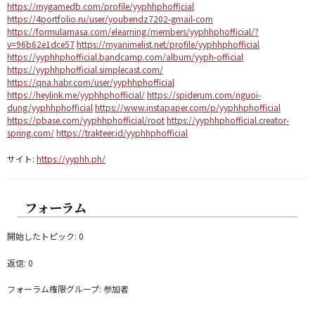
https://mygamedb.com/profile/yyphhphofficial
https://4portfolio.ru/user/youbendz7202-gmail-com
https://formulamasa.com/elearning/members/yyphhphofficial/?
v=96b62e1dce57
https://myanimelist.net/profile/yyphhphofficial
https://yyphhphofficial.bandcamp.com/album/yyph-official
https://yyphhphofficial.simplecast.com/
https://qna.habr.com/user/yyphhphofficial
https://heylink.me/yyphhphofficial/
https://spiderum.com/nguoi-
dung/yyphhphofficial
https://www.instapaper.com/p/yyphhphofficial
https://pbase.com/yyphhphofficial/root
https://yyphhphofficial.creator-
spring.com/
https://trakteer.id/yyphhphofficial
サイト:
https://yyphh.ph/
フォーラム
開始したトピック: 0
返信: 0
フォーラム権限グループ: 参加者