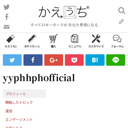
コ
Twitter
検
ン
索:
Facebook
テ
すべてのキーボードが あなた専用になる
ン
問
い
ツ
合
へ
わ
かえうち2
おやうちくん
購入
マニュアル
カスタマイズ
フォーラム
ス
せ
キ
フ
ッ
ォ
ー
プ
yyphhphofficial
ム
プロフィール
開始したトピック
返信
エンゲージメント
お気に入り