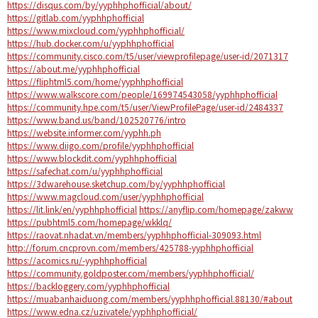
https://disqus.com/by/yyphhphofficial/about/
https://gitlab.com/yyphhphofficial
https://www.mixcloud.com/yyphhphofficial/
https://hub.docker.com/u/yyphhphofficial
https://community.cisco.com/t5/user/viewprofilepage/user-id/2071317
https://about.me/yyphhphofficial
https://fliphtml5.com/home/yyphhphofficial
https://www.walkscore.com/people/169974543058/yyphhphofficial
https://community.hpe.com/t5/user/ViewProfilePage/user-id/2484337
https://www.band.us/band/102520776/intro
https://website.informer.com/yyphh.ph
https://www.diigo.com/profile/yyphhphofficial
https://www.blockdit.com/yyphhphofficial
https://safechat.com/u/yyphhphofficial
https://3dwarehouse.sketchup.com/by/yyphhphofficial
https://www.magcloud.com/user/yyphhphofficial
https://lit.link/en/yyphhphofficial
https://anyflip.com/homepage/zakww
https://pubhtml5.com/homepage/wkklq/
https://raovat.nhadat.vn/members/yyphhphofficial-309093.html
http://forum.cncprovn.com/members/425788-yyphhphofficial
https://acomics.ru/-yyphhphofficial
https://community.goldposter.com/members/yyphhphofficial/
https://backloggery.com/yyphhphofficial
https://muabanhaiduong.com/members/yyphhphofficial.88130/#about
https://www.edna.cz/uzivatele/yyphhphofficial/