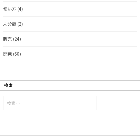
使い方
(4)
未分類
(2)
販売
(24)
開発
(60)
検索
検
索: