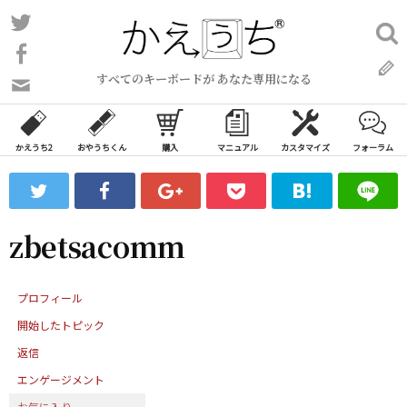
コ
Twitter
検
ン
索:
Facebook
テ
すべてのキーボードが あなた専用になる
ン
問
い
ツ
合
へ
わ
かえうち2
おやうちくん
購入
マニュアル
カスタマイズ
フォーラム
ス
せ
キ
フ
ッ
ォ
ー
プ
zbetsacomm
ム
プロフィール
開始したトピック
返信
エンゲージメント
お気に入り