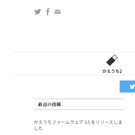
コ
Twitter
Facebook
問
ン
い
テ
合
ン
わ
ツ
せ
へ
フ
ス
ォ
キ
ー
ッ
かえうち2
ム
プ
最近の投稿
かえうちファームウェア 3.5 をリリースしま
した