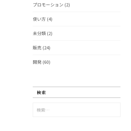
プロモーション
(2)
使い方
(4)
未分類
(2)
販売
(24)
開発
(60)
検索
検
索: