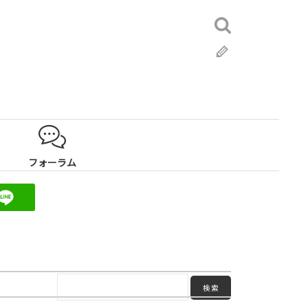
検
索:
ブ
ロ
グ
フォーラム