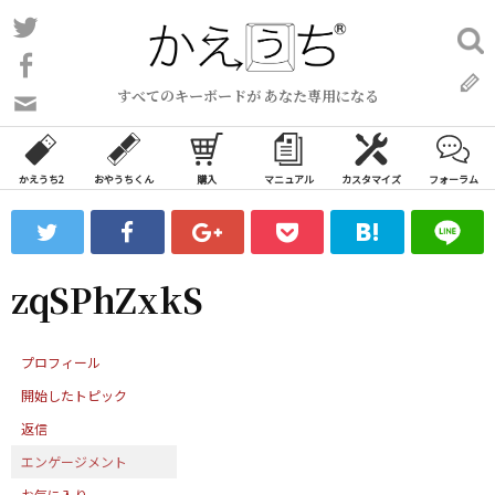
コ
Twitter
検
ン
索:
Facebook
テ
すべてのキーボードが あなた専用になる
ン
問
い
ツ
合
へ
わ
かえうち2
おやうちくん
購入
マニュアル
カスタマイズ
フォーラム
ス
せ
キ
フ
ッ
ォ
ー
プ
zqSPhZxkS
ム
プロフィール
開始したトピック
返信
エンゲージメント
お気に入り