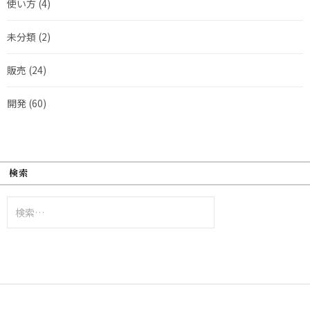
使い方
(4)
未分類
(2)
販売
(24)
開発
(60)
検索
検
索: