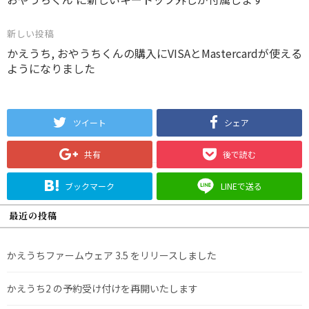
稿
ナ
新しい投稿
ビ
かえうち, おやうちくんの購入にVISAとMastercardが使える
ゲ
ようになりました
ー
シ
ツイート
シェア
ョ
ン
共有
後で読む
ブックマーク
LINEで送る
最近の投稿
かえうちファームウェア 3.5 をリリースしました
かえうち2 の予約受け付けを再開いたします