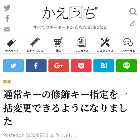
コ
Twitter
検
ン
索:
Facebook
テ
すべてのキーボードが あなた専用になる
ン
問
い
ツ
合
へ
わ
かえうち2
おやうちくん
購入
マニュアル
カスタマイズ
フォーラム
ス
せ
キ
フ
ッ
ォ
ー
プ
開発
ム
通常キーの修飾キー指定を一
括変更できるようになりまし
た
Posted
on
2020/07/11
by
うぇぶしま