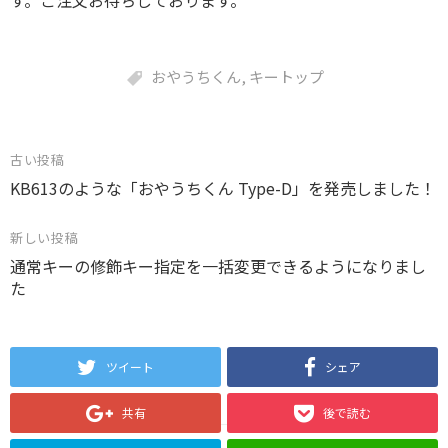
おやうちくん
,
キートップ
投
古い投稿
KB613のような「おやうちくん Type-D」を発売しました！
稿
ナ
新しい投稿
ビ
通常キーの修飾キー指定を一括変更できるようになりまし
ゲ
た
ー
シ
ツイート
シェア
ョ
ン
共有
後で読む