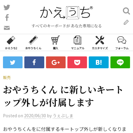
コ
Twitter
検
ン
索:
Facebook
テ
すべてのキーボードが あなた専用になる
ン
問
い
ツ
合
へ
わ
かえうち2
おやうちくん
購入
マニュアル
カスタマイズ
フォーラム
ス
せ
キ
フ
ッ
ォ
ー
プ
販売
ム
おやうちくん に新しいキート
ップ外しが付属します
Posted
on
2020/06/30
by
うぇぶしま
おやうちくんをに付属するキートップ外しが新しくなりま