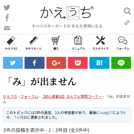
コ
Twitter
検
ン
索:
Facebook
テ
すべてのキーボードが あなた専用になる
ン
問
い
ツ
合
へ
わ
かえうち2
おやうちくん
購入
マニュアル
カスタマイズ
フォーラム
ス
せ
キ
フ
ッ
ォ
ー
プ
「み」が出ません
ム
かえうち
›
フォーラム
›
【初心者歓迎】なんでも質問コーナー
›
「み」が出ませ
ん
このトピックには2件の返信、2人の参加者があり、最後に
usagi27
により
6
年、 7ヶ月前
に更新されました。
3件の投稿を表示中 - 1 - 3件目 (全3件中)