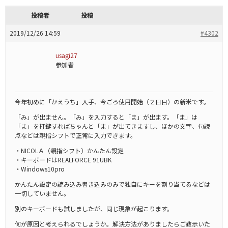
投稿者
投稿
2019/12/26 14:59
#4302
usagi27
参加者
今年初めに「かえうち」入手、今ごろ使用開始（２日目）の新米です。
「み」が出ません。「み」を入力すると「ま」が出ます。「ま」は
「ま」を打鍵すればちゃんと「ま」が出てきますし、ほかの文字、句読
点などは親指シフトで正常に入力できます。
・NICOLＡ（親指シフト）かんたん設定
・キーボードはREALFORCE 91UBK
・Windows10pro
かんたん設定の読み込み書き込みのみで独自にキーを割り当てるなどは
一切していません。
別のキーボードも試しましたが、同じ現象が起こります。
何が原因と考えられるでしょうか。解決方法がありましたらご教示いた