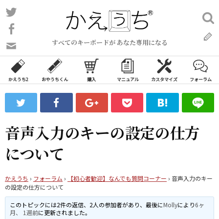
コ
Twitter
検
ン
索:
Facebook
テ
すべてのキーボードが あなた専用になる
ン
問
い
ツ
合
へ
わ
かえうち2
おやうちくん
購入
マニュアル
カスタマイズ
フォーラム
ス
せ
キ
フ
ッ
ォ
ー
プ
音声入力のキーの設定の仕方
ム
について
かえうち
›
フォーラム
›
【初心者歓迎】なんでも質問コーナー
›
音声入力のキー
の設定の仕方について
このトピックには2件の返信、2人の参加者があり、最後に
Molly
により
6ヶ
月、 1週前
に更新されました。