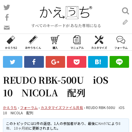
コ
Twitter
検
ン
索:
Facebook
テ
すべてのキーボードが あなた専用になる
ン
問
い
ツ
合
へ
わ
かえうち2
おやうちくん
購入
マニュアル
カスタマイズ
フォーラム
ス
せ
キ
フ
ッ
ォ
ー
プ
REUDO RBK-500U iOS
ム
10 NICOLA 配列
かえうち
›
フォーラム
›
カスタマイズファイル共有
›
REUDO RBK-500U iOS
10 NICOLA 配列
このトピックには1件の返信、1人の参加者があり、最後に
Km97
により
8
年、 10ヶ月前
に更新されました。