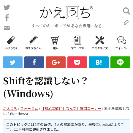
コ
Twitter
検
ン
索:
Facebook
テ
すべてのキーボードが あなた専用になる
ン
問
い
ツ
合
へ
わ
かえうち2
おやうちくん
購入
マニュアル
カスタマイズ
フォーラム
ス
せ
キ
フ
ッ
ォ
ー
プ
Shiftを認識しない？
ム
(Windows)
かえうち
›
フォーラム
›
【初心者歓迎】なんでも質問コーナー
›
Shiftを認識しな
い？(Windows)
このトピックには2件の返信、2人の参加者があり、最後に
oooka
により
7
年、 11ヶ月前
に更新されました。