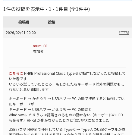
1件の投稿を表示中 - 1 - 1件目 (全1件中)
投稿者
投稿
2026/02/01 00:00
#7778
mumu31
参加者
こちらに
HHKB Professional Clasic Type-S が動作しなかったと投稿して
いた者です
いろいろ試していたところ、もしかしたらキーボード以外の問題かもし
れないと思い質問します
キーボード → かえうち → USBハブ → PC の順で接続すると動作してい
たキーボードが
キーボード → USBハブ → かえうち → PC の順だと
Windows にかえうちは認識されるものの動かない（キーボードの LED
も光らず）HHKB が動かなかったときと似た症状になりました
USBハブや HHKB で使用している Type-C → Type-A のUSBケーブルが原
因で動かなくなることはあるでしょうか？同じような現象が起こった方