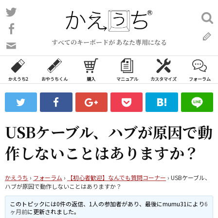
コ
Twitter
検
ン
索:
Facebook
テ
すべてのキーボードが あなた専用になる
ン
問
い
ツ
合
へ
わ
かえうち2
おやうちくん
購入
マニュアル
カスタマイズ
フォーラム
ス
せ
キ
フ
ッ
ォ
ー
プ
USBケーブル、ハブが原因で動
ム
作しないことはありますか？
かえうち
›
フォーラム
›
【初心者歓迎】なんでも質問コーナー
›
USBケーブル、
ハブが原因で動作しないことはありますか？
このトピックには0件の返信、1人の参加者があり、最後に
mumu31
により
6
ヶ月前
に更新されました。