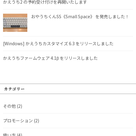
かえうち2 の予約受け付けを再開いたします
おやうちくんSS《Small Space》 を発売しました！
[Windows] かえうちカスタマイズ 6.3 をリリースしました
かえうちファームウェア 4.1β をリリースしました
カテゴリー
その他
(2)
プロモーション
(2)
使い方
(4)