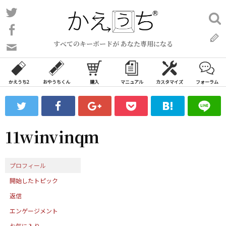
コ
Twitter
検
ン
索:
Facebook
テ
すべてのキーボードが あなた専用になる
ン
問
い
ツ
合
へ
わ
かえうち2
おやうちくん
購入
マニュアル
カスタマイズ
フォーラム
ス
せ
キ
フ
ッ
ォ
ー
プ
11winvinqm
ム
プロフィール
開始したトピック
返信
エンゲージメント
お気に入り