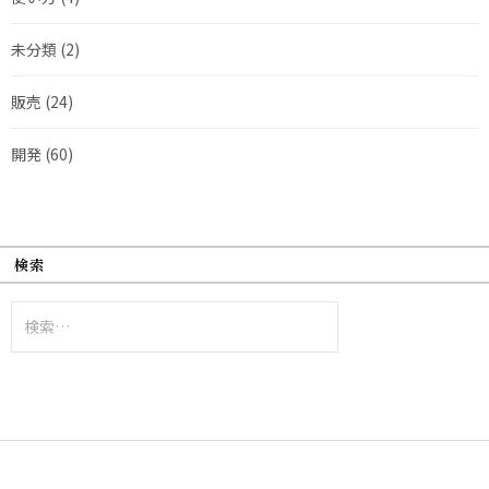
未分類
(2)
販売
(24)
開発
(60)
検索
検
索: