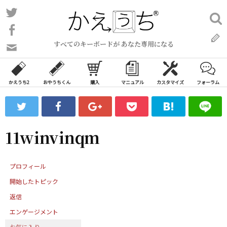
コ
Twitter
検
ン
索:
Facebook
テ
すべてのキーボードが あなた専用になる
ン
問
い
ツ
合
へ
わ
かえうち2
おやうちくん
購入
マニュアル
カスタマイズ
フォーラム
ス
せ
キ
フ
ッ
ォ
ー
プ
11winvinqm
ム
プロフィール
開始したトピック
返信
エンゲージメント
お気に入り