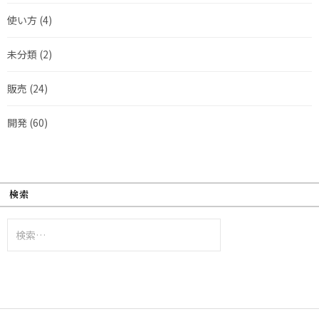
使い方
(4)
未分類
(2)
販売
(24)
開発
(60)
検索
検
索: