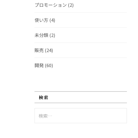
プロモーション
(2)
使い方
(4)
未分類
(2)
販売
(24)
開発
(60)
検索
検
索: