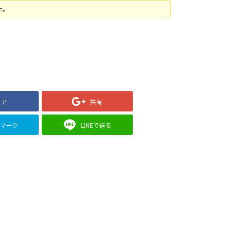
た。
ェア
共有
クマーク
LINEで送る