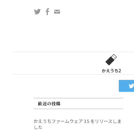
コ
Twitter
Facebook
問
ン
い
テ
合
ン
わ
ツ
せ
へ
フ
ス
ォ
キ
ー
ッ
かえうち2
ム
プ
最近の投稿
かえうちファームウェア 3.5 をリリースしま
した