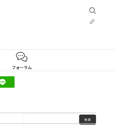
検
索:
ブ
ロ
グ
フォーラム