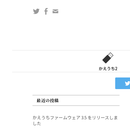
コ
Twitter
Facebook
問
ン
い
テ
合
ン
わ
ツ
せ
へ
フ
ス
ォ
キ
ー
ッ
かえうち2
ム
プ
最近の投稿
かえうちファームウェア 3.5 をリリースしま
した