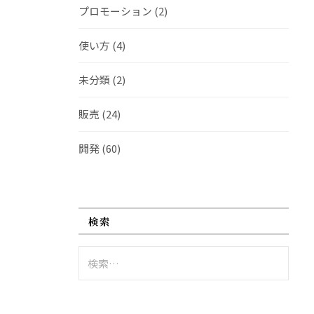
プロモーション
(2)
使い方
(4)
未分類
(2)
販売
(24)
開発
(60)
検索
検
索: