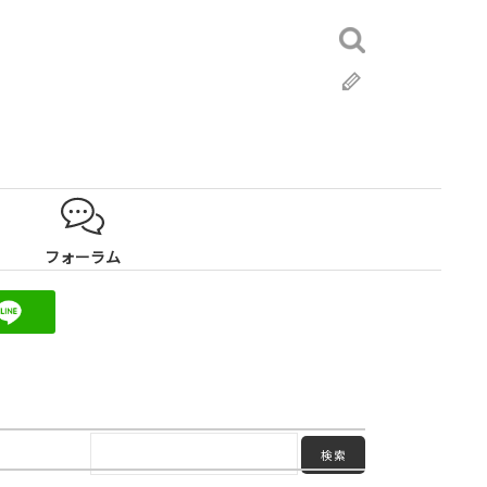
検
索:
ブ
ロ
グ
フォーラム