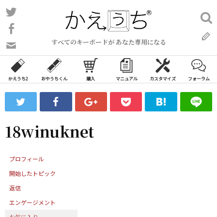
コ
Twitter
検
ン
索:
Facebook
テ
すべてのキーボードが あなた専用になる
ン
問
い
ツ
合
へ
わ
かえうち2
おやうちくん
購入
マニュアル
カスタマイズ
フォーラム
ス
せ
キ
フ
ッ
ォ
ー
プ
18winuknet
ム
プロフィール
開始したトピック
返信
エンゲージメント
お気に入り