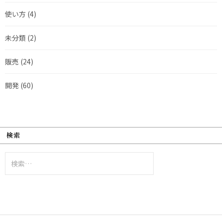
使い方
(4)
未分類
(2)
販売
(24)
開発
(60)
検索
検
索: