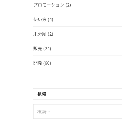
プロモーション
(2)
使い方
(4)
未分類
(2)
販売
(24)
開発
(60)
検索
検
索: