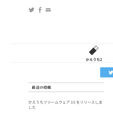
コ
Twitter
Facebook
問
ン
い
テ
合
ン
わ
ツ
せ
へ
フ
ス
ォ
キ
ー
ッ
かえうち2
ム
プ
最近の投稿
かえうちファームウェア 3.5 をリリースしま
した