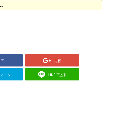
た。
ェア
共有
クマーク
LINEで送る