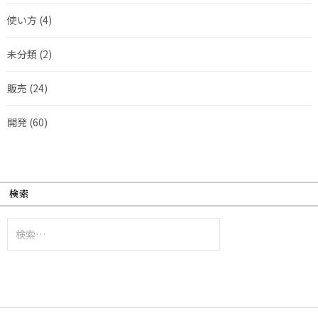
使い方
(4)
未分類
(2)
販売
(24)
開発
(60)
検索
検
索: