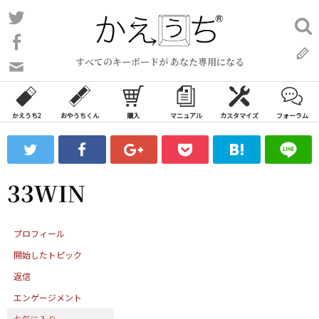
コ
Twitter
検
ン
索:
Facebook
テ
すべてのキーボードが あなた専用になる
ン
問
い
ツ
合
へ
わ
かえうち2
おやうちくん
購入
マニュアル
カスタマイズ
フォーラム
ス
せ
キ
フ
ッ
ォ
ー
プ
33WIN
ム
プロフィール
開始したトピック
返信
エンゲージメント
お気に入り