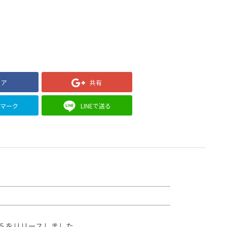
ェア
共有
クマーク
LINEで送る
.5 をリリースしました