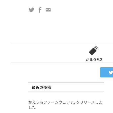
コ
Twitter
Facebook
問
ン
い
テ
合
ン
わ
ツ
せ
へ
フ
ス
ォ
キ
ー
ッ
かえうち2
ム
プ
最近の投稿
かえうちファームウェア 3.5 をリリースしま
した