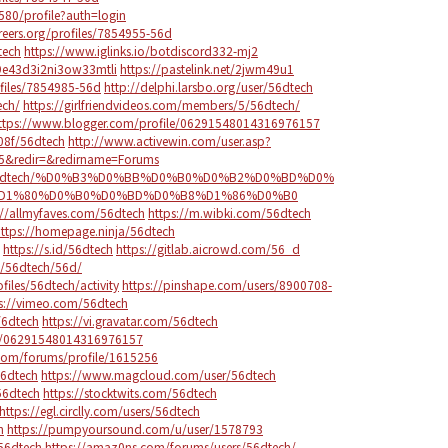
580/profile?auth=login
reers.org/profiles/7854955-56d
tech
https://www.iglinks.io/botdiscord332-mj2
39e43d3i2ni3ow33mtli
https://pastelink.net/2jwm49u1
ofiles/7854985-56d
http://delphi.larsbo.org/user/56dtech
ech/
https://girlfriendvideos.com/members/5/56dtech/
ttps://www.blogger.com/profile/06291548014316976157
08f/56dtech
http://www.activewin.com/user.asp?
5&redir=&redirname=Forums
view/56dtech/%D0%B3%D0%BB%D0%B0%D0%B2%D0%BD%D0%
%D1%80%D0%B0%D0%BD%D0%B8%D1%86%D0%B0
://allmyfaves.com/56dtech
https://m.wibki.com/56dtech
https://homepage.ninja/56dtech
https://s.id/56dtech
https://gitlab.aicrowd.com/56_d
e/56dtech/56d/
files/56dtech/activity
https://pinshape.com/users/8900708-
s://vimeo.com/56dtech
/6dtech
https://vi.gravatar.com/56dtech
ile/06291548014316976157
com/forums/profile/1615256
56dtech
https://www.magcloud.com/user/56dtech
56dtech
https://stocktwits.com/56dtech
https://egl.circlly.com/users/56dtech
h
https://pumpyoursound.com/u/user/1578793
/56dtech
https://amaz0ns.com/forums/users/56dtech/