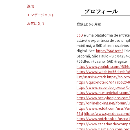
返信
プロフィール
エンゲージメント
お気に入り
登録日: 6ヶ月前
56D
é uma plataforma de entret
estável e experiência de uso simp
mượt mà, a 56D atende usuários 
digital. Site:
https://56d.tech/
Tele
Sacomã, São Paulo - SP, 04254-
#56dtech #casino_56D #register
https://www.youtube.com/@56d
https://www.twitch.tv/56dtech/a
lists/users/56dtech
https://solo.t
https://quicknote.io/d47ab620
https://www.nicovideo.jp/user/
https://www.intensedebate.com
https://www.heavyironjobs.com/
http://onlineboxing.net/jforum/
https://www.reddit.com/user/Va
56d
https://www.syncdocs.com/f
https://www.notebook.ai/users
https://www.canadavideocompan
https://www.claimajob.com/pro