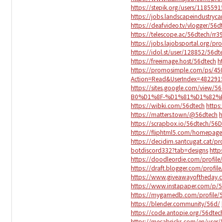
https://stepik.org/users/1185591
https://jobs.landscapeindustryca
https://deafvideo.tv/vlogger/56d
https://telescope.ac/56dtech/rr
https://jobs.lajobsportal.org/pr
https://idol.st/user/128852/56dt
https://freeimage.host/56dtech
h
https://promosimple.com/ps/45
Action=Read&UserIndex=482291
https://sites.google.com/
B0%D1%8F-%D1%81%D1%82
https://wibki.com/56dtech
https
https://matters.town/@56dtech
https://scrapbox.io/56dtech/56D
https://fliphtml5.com/homepag
https://decidim.santcugat.cat/pro
botdiscord332?tab=designs
http
https://doodleordie.com/profile
https://draft.blogger.com/prof
https://www.giveawayoftheday.
https://www.instapaper.com/p/
https://mygamedb.com/profile/
https://blender.community/56d/
https://code.antopie.org/56dtec
https://mecabricks.com/en/user