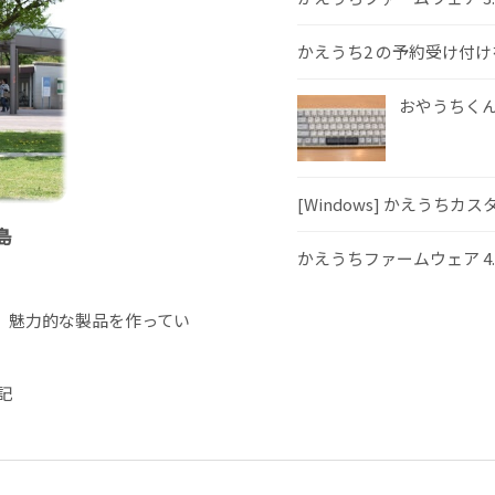
かえうち2 の予約受け付
おやうちくんS
[Windows] かえうちカ
島
かえうちファームウェア 4
、魅力的な製品を作ってい
記