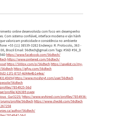
enimento online desenvolvida com foco em desempenho
les. Com sistema confiável, interface moderna e vận hành
que valorizam praticidade e consistência no ambiente
fone: +55 (11) 38539-3282 Endereço: R. Protocolo, 363 -
030, Brazil Email: 56dtech@gmail.com Tags: #56D #56_D
_56D
https://www.facebook.com/56dtech/
tech
https://www.pinterest.com/56dtech/
bout
https://500px.com/p/56dtech
https://savelist.co/my-
o/56dtech
https://gifyu.com/56dtech
-00d2-11f1-871f-4d44e4b1e4ea/
143145694
https://www.moshpyt.com/user/56dtech
/people/56dtech
profiles/7854925-56d
user/profile/426389.page
rious_Gur3225/
https://www.wvhired.com/profiles/7854936-
orums/profile/56dtech
https://www.checkli.com/56dtech
/1267258
ies.ca/author/56dtech/
files/7854947-56d