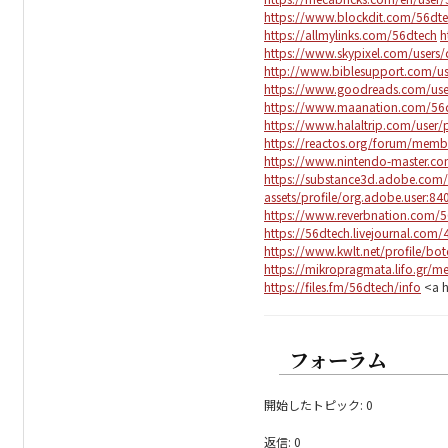
https://www.blockdit.com/56dt
https://allmylinks.com/56dtech
h
https://www.skypixel.com/users
http://www.biblesupport.com/u
https://www.goodreads.com/us
https://www.maanation.com/56
https://www.halaltrip.com/user/
https://reactos.org/forum/mem
https://www.nintendo-master.co
https://substance3d.adobe.com
assets/profile/org.adobe.use
https://www.reverbnation.com/
https://56dtech.livejournal.com
https://www.kwlt.net/profile/bo
https://mikropragmata.lifo.gr/me
https://files.fm/56dtech/info
<a h
フォーラム
開始したトピック: 0
返信: 0