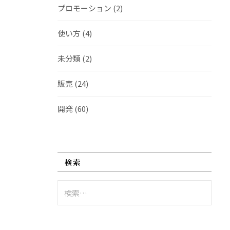
プロモーション
(2)
使い方
(4)
未分類
(2)
販売
(24)
開発
(60)
検索
検
索: