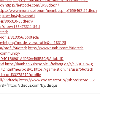
ech
https://leetcode.com/u/56dtech/
ttps://www.iniuria.us/forum/member.php?650462-56dtech
/djiuser-lm4ykihwand1
ser/805310-56dtech/
er/show/198473311-56d
dtech
profile/313356/56dtech/
berlist.php?mode=viewprofile&u=183125
m/profil/56dtech
https://www.tumblr.com/56dtech
/community-
r:840D4C1B6981A4D30A495E8C@AdobeID
56d
https://kanban.xsitepool.tu-freiberg.de/s/rJSQPXJw-g
/442.html?newpost=1
https://gamelet.online/user/56dtech
tdiscord33278270/profile
li/56dtech/
https://www.codementor.io/@botdiscord332
ref="https://disqus.com/by/disqus_