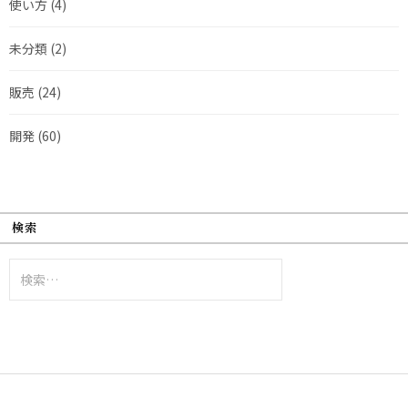
使い方
(4)
未分類
(2)
販売
(24)
開発
(60)
検索
検
索: