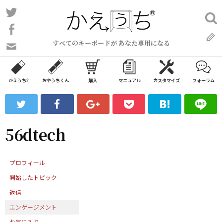
コ
Twitter
検
ン
索:
Facebook
テ
すべてのキーボードが あなた専用になる
ン
問
い
ツ
合
へ
わ
かえうち2
おやうちくん
購入
マニュアル
カスタマイズ
フォーラム
ス
せ
キ
フ
ッ
ォ
ー
プ
56dtech
ム
プロフィール
開始したトピック
返信
エンゲージメント
お気に入り