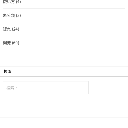
使い方
(4)
未分類
(2)
販売
(24)
開発
(60)
検索
検
索: