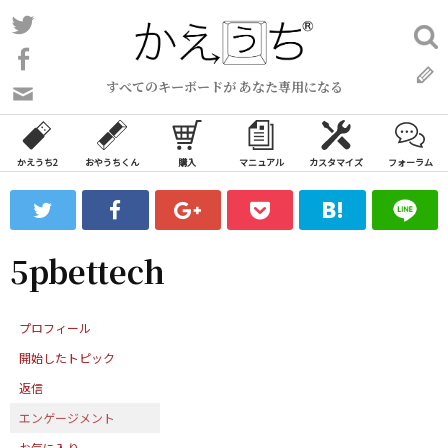
コ
Twitter
検
ン
索:
Facebook
テ
すべてのキーボードが あなた専用になる
ン
問
い
ツ
合
へ
わ
かえうち2
おやうちくん
購入
マニュアル
カスタマイズ
フォーラム
ス
せ
キ
フ
ッ
ォ
ー
プ
5pbettech
ム
プロフィール
開始したトピック
返信
エンゲージメント
お気に入り