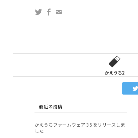
コ
Twitter
Facebook
問
ン
い
テ
合
ン
わ
ツ
せ
へ
フ
ス
ォ
キ
ー
ッ
かえうち2
ム
プ
最近の投稿
かえうちファームウェア 3.5 をリリースしま
した