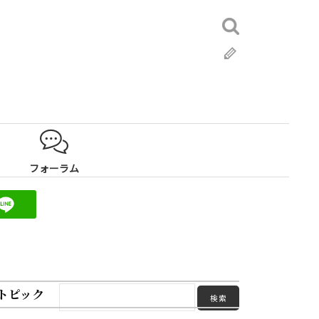
検
索:
ブ
ロ
グ
フォーラム
トピック