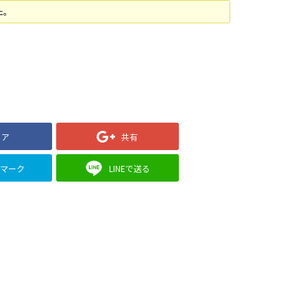
た。
ェア
共有
クマーク
LINEで送る