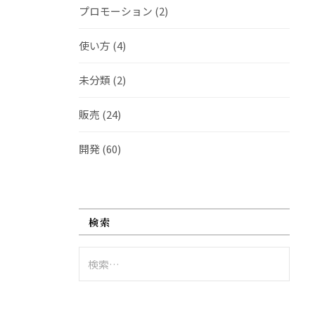
プロモーション
(2)
使い方
(4)
未分類
(2)
販売
(24)
開発
(60)
検索
検
索: