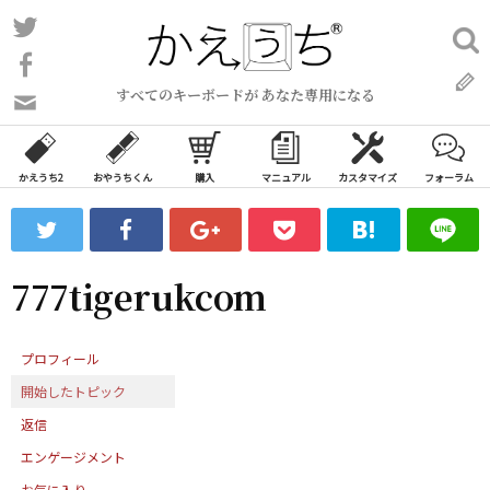
コ
Twitter
検
ン
索:
Facebook
テ
すべてのキーボードが あなた専用になる
ン
問
い
ツ
合
へ
わ
かえうち2
おやうちくん
購入
マニュアル
カスタマイズ
フォーラム
ス
せ
キ
フ
ッ
ォ
ー
プ
777tigerukcom
ム
プロフィール
開始したトピック
返信
エンゲージメント
お気に入り