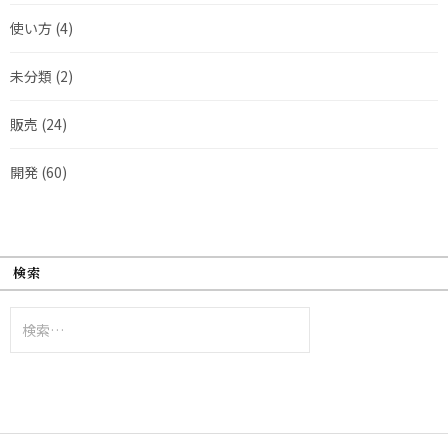
使い方
(4)
未分類
(2)
販売
(24)
開発
(60)
検索
検
索: