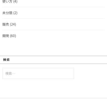
使い方
(4)
未分類
(2)
販売
(24)
開発
(60)
検索
検
索: