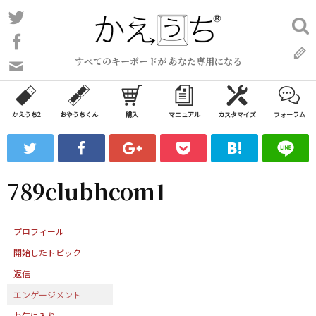
コ
Twitter
検
ン
索:
Facebook
テ
すべてのキーボードが あなた専用になる
ン
問
い
ツ
合
へ
わ
かえうち2
おやうちくん
購入
マニュアル
カスタマイズ
フォーラム
ス
せ
キ
フ
ッ
ォ
ー
プ
789clubhcom1
ム
プロフィール
開始したトピック
返信
エンゲージメント
お気に入り